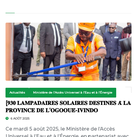
Actualités
Ministère de l’Accès Universel à l’Eau et à l’Énergie
[𝟗𝟑𝟎 𝐋𝐀𝐌𝐏𝐀𝐃𝐀𝐈𝐑𝐄𝐒 𝐒𝐎𝐋𝐀𝐈𝐑𝐄𝐒 𝐃𝐄𝐒𝐓𝐈𝐍𝐄́𝐒 𝐀̀ 𝐋𝐀
𝐏𝐑𝐎𝐕𝐈𝐍𝐂𝐄 𝐃𝐄 𝐋’𝐎𝐆𝐎𝐎𝐔𝐄́-𝐈𝐕𝐈𝐍𝐃𝐎
6 AOÛT 2025
Ce mardi 5 août 2025, le Ministère de l’Accès
Universel à l’Eau et à l’Énergie, en partenariat avec