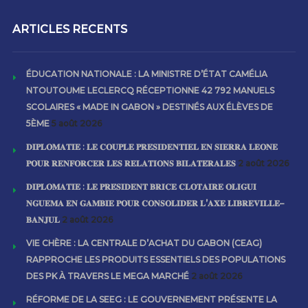
ARTICLES RECENTS
ÉDUCATION NATIONALE : LA MINISTRE D’ÉTAT CAMÉLIA
NTOUTOUME LECLERCQ RÉCEPTIONNE 42 792 MANUELS
SCOLAIRES « MADE IN GABON » DESTINÉS AUX ÉLÈVES DE
5ÈME
5 août 2026
𝐃𝐈𝐏𝐋𝐎𝐌𝐀𝐓𝐈𝐄 : 𝐋𝐄 𝐂𝐎𝐔𝐏𝐋𝐄 𝐏𝐑𝐄́𝐒𝐈𝐃𝐄𝐍𝐓𝐈𝐄𝐋 𝐄𝐍 𝐒𝐈𝐄𝐑𝐑𝐀 𝐋𝐄𝐎𝐍𝐄
𝐏𝐎𝐔𝐑 𝐑𝐄𝐍𝐅𝐎𝐑𝐂𝐄𝐑 𝐋𝐄𝐒 𝐑𝐄𝐋𝐀𝐓𝐈𝐎𝐍𝐒 𝐁𝐈𝐋𝐀𝐓𝐄́𝐑𝐀𝐋𝐄𝐒
2 août 2026
𝐃𝐈𝐏𝐋𝐎𝐌𝐀𝐓𝐈𝐄 : 𝐋𝐄 𝐏𝐑𝐄́𝐒𝐈𝐃𝐄𝐍𝐓 𝐁𝐑𝐈𝐂𝐄 𝐂𝐋𝐎𝐓𝐀𝐈𝐑𝐄 𝐎𝐋𝐈𝐆𝐔𝐈
𝐍𝐆𝐔𝐄𝐌𝐀 𝐄𝐍 𝐆𝐀𝐌𝐁𝐈𝐄 𝐏𝐎𝐔𝐑 𝐂𝐎𝐍𝐒𝐎𝐋𝐈𝐃𝐄𝐑 𝐋’𝐀𝐗𝐄 𝐋𝐈𝐁𝐑𝐄𝐕𝐈𝐋𝐋𝐄–
𝐁𝐀𝐍𝐉𝐔𝐋
2 août 2026
VIE CHÈRE : LA CENTRALE D’ACHAT DU GABON (CEAG)
RAPPROCHE LES PRODUITS ESSENTIELS DES POPULATIONS
DES PK À TRAVERS LE MEGA MARCHÉ
2 août 2026
RÉFORME DE LA SEEG : LE GOUVERNEMENT PRÉSENTE LA