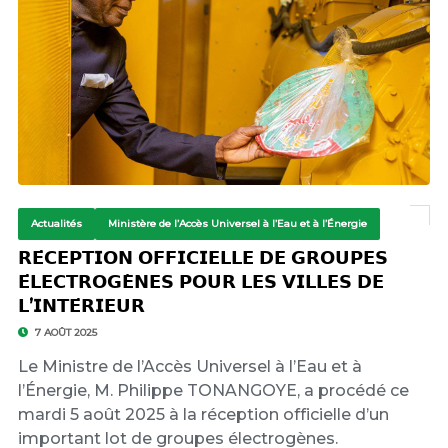
Actualités
Ministère de l’Accès Universel à l’Eau et à l’Énergie
𝗥𝗘́𝗖𝗘𝗣𝗧𝗜𝗢𝗡 𝗢𝗙𝗙𝗜𝗖𝗜𝗘𝗟𝗟𝗘 𝗗𝗘 𝗚𝗥𝗢𝗨𝗣𝗘𝗦
𝗘́𝗟𝗘𝗖𝗧𝗥𝗢𝗚𝗘̀𝗡𝗘𝗦 𝗣𝗢𝗨𝗥 𝗟𝗘𝗦 𝗩𝗜𝗟𝗟𝗘𝗦 𝗗𝗘
𝗟’𝗜𝗡𝗧𝗘́𝗥𝗜𝗘𝗨𝗥
7 AOÛT 2025
Le Ministre de l’Accès Universel à l’Eau et à
l’Énergie, M. Philippe TONANGOYE, a procédé ce
mardi 5 août 2025 à la réception officielle d’un
important lot de groupes électrogènes.