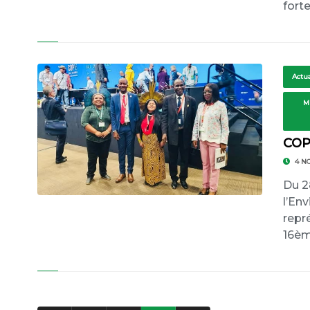
fort
Actua
M
COP 
4 N
Du 2
l’En
repr
16èm