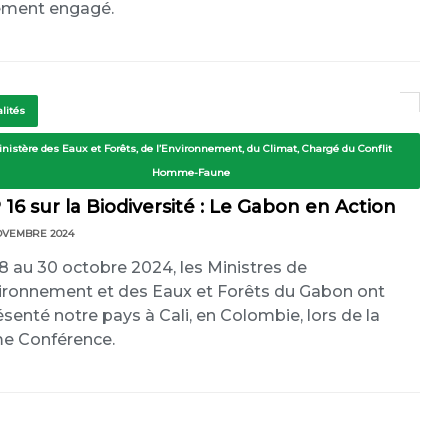
ement engagé.
lités
inistère des Eaux et Forêts, de l’Environnement, du Climat, Chargé du Conflit
Homme-Faune
16 sur la Biodiversité : Le Gabon en Action
OVEMBRE 2024
8 au 30 octobre 2024, les Ministres de
vironnement et des Eaux et Forêts du Gabon ont
ésenté notre pays à Cali, en Colombie, lors de la
e Conférence.