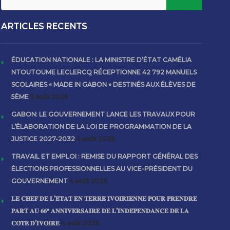
ARTICLES RECENTS
ÉDUCATION NATIONALE : LA MINISTRE D’ÉTAT CAMÉLIA
NTOUTOUME LECLERCQ RÉCEPTIONNE 42 792 MANUELS
SCOLAIRES « MADE IN GABON » DESTINÉS AUX ÉLÈVES DE
5ÈME
5 août 2026
GABON: LE GOUVERNEMENT LANCE LES TRAVAUX POUR
L’ÉLABORATION DE LA LOI DE PROGRAMMATION DE LA
JUSTICE 2027-2032
4 août 2026
TRAVAIL ET EMPLOI : REMISE DU RAPPORT GÉNÉRAL DES
ÉLECTIONS PROFESSIONNELLES AU VICE-PRÉSIDENT DU
GOUVERNEMENT
4 août 2026
𝐋𝐄 𝐂𝐇𝐄𝐅 𝐃𝐄 𝐋’𝐄́𝐓𝐀𝐓 𝐄𝐍 𝐓𝐄𝐑𝐑𝐄 𝐈𝐕𝐎𝐈𝐑𝐈𝐄𝐍𝐍𝐄 𝐏𝐎𝐔𝐑 𝐏𝐑𝐄𝐍𝐃𝐑𝐄
𝐏𝐀𝐑𝐓 𝐀𝐔 𝟔𝟔ᵉ 𝐀𝐍𝐍𝐈𝐕𝐄𝐑𝐒𝐀𝐈𝐑𝐄 𝐃𝐄 𝐋’𝐈𝐍𝐃𝐄́𝐏𝐄𝐍𝐃𝐀𝐍𝐂𝐄 𝐃𝐄 𝐋𝐀
𝐂𝐎̂𝐓𝐄 𝐃’𝐈𝐕𝐎𝐈𝐑𝐄
4 août 2026