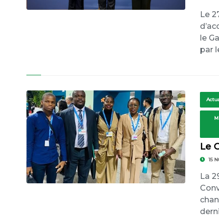
Le 2
d’ac
le G
par 
Actua
M
Le 
15 
La 2
Conv
chan
dern