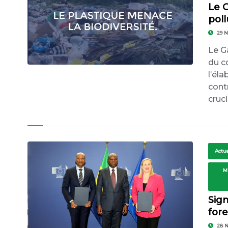
Le 
poll
29 
Le G
du c
l’él
cont
cruci
Actua
M
Sig
fore
28 