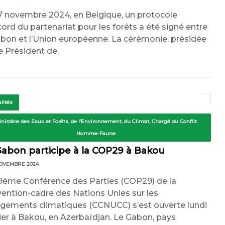
7 novembre 2024, en Belgique, un protocole
cord du partenariat pour les forêts a été signé entre
abon et l’Union européenne. La cérémonie, présidée
le Président de.
lités
inistère des Eaux et Forêts, de l’Environnement, du Climat, Chargé du Conflit
Homme-Faune
Gabon participe à la COP29 à Bakou
NOVEMBRE 2024
9ème Conférence des Parties (COP29) de la
ention-cadre des Nations Unies sur les
gements climatiques (CCNUCC) s’est ouverte lundi
ier à Bakou, en Azerbaïdjan. Le Gabon, pays