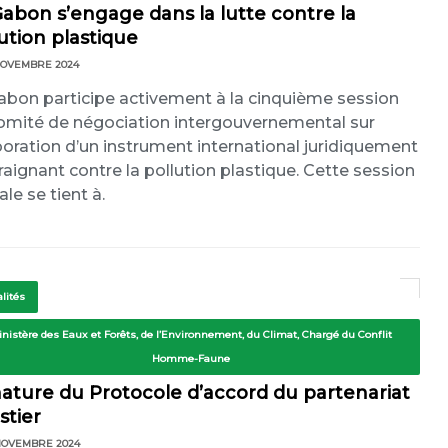
Gabon s’engage dans la lutte contre la
ution plastique
NOVEMBRE 2024
abon participe activement à la cinquième session
omité de négociation intergouvernemental sur
aboration d’un instrument international juridiquement
raignant contre la pollution plastique. Cette session
ale se tient à.
lités
inistère des Eaux et Forêts, de l’Environnement, du Climat, Chargé du Conflit
Homme-Faune
nature du Protocole d’accord du partenariat
stier
NOVEMBRE 2024