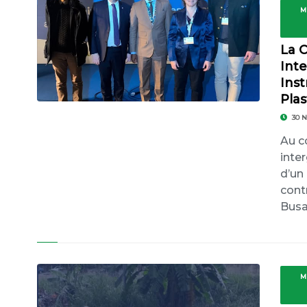
M
La 
Int
Inst
Pla
30 
Au c
inte
d’un
cont
Busa
M