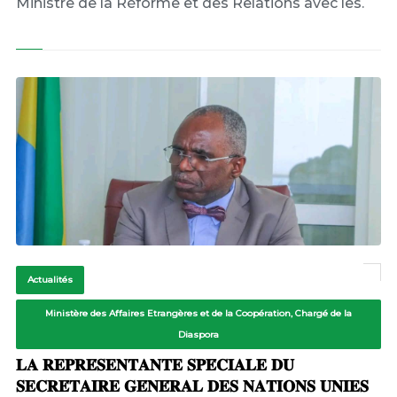
Ministre de la Réforme et des Relations avec les.
Actualités
Ministère des Affaires Etrangères et de la Coopération, Chargé de la
Diaspora
𝐋𝐀 𝐑𝐄𝐏𝐑𝐄́𝐒𝐄𝐍𝐓𝐀𝐍𝐓𝐄 𝐒𝐏𝐄́𝐂𝐈𝐀𝐋𝐄 𝐃𝐔
𝐒𝐄𝐂𝐑𝐄́𝐓𝐀𝐈𝐑𝐄 𝐆𝐄́𝐍𝐄́𝐑𝐀𝐋 𝐃𝐄𝐒 𝐍𝐀𝐓𝐈𝐎𝐍𝐒 𝐔𝐍𝐈𝐄𝐒