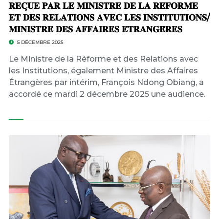
𝐑𝐄𝐂̧𝐔𝐄 𝐏𝐀𝐑 𝐋𝐄 𝐌𝐈𝐍𝐈𝐒𝐓𝐑𝐄 𝐃𝐄 𝐋𝐀 𝐑𝐄́𝐅𝐎𝐑𝐌𝐄
𝐄𝐓 𝐃𝐄𝐒 𝐑𝐄𝐋𝐀𝐓𝐈𝐎𝐍𝐒 𝐀𝐕𝐄𝐂 𝐋𝐄𝐒 𝐈𝐍𝐒𝐓𝐈𝐓𝐔𝐓𝐈𝐎𝐍𝐒/
𝐌𝐈𝐍𝐈𝐒𝐓𝐑𝐄 𝐃𝐄𝐒 𝐀𝐅𝐅𝐀𝐈𝐑𝐄𝐒 𝐄́𝐓𝐑𝐀𝐍𝐆𝐄̀𝐑𝐄𝐒
5 DÉCEMBRE 2025
Le Ministre de la Réforme et des Relations avec
les Institutions, également Ministre des Affaires
Étrangères par intérim, François Ndong Obiang, a
accordé ce mardi 2 décembre 2025 une audience.