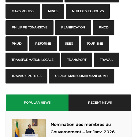
MAYS MOUISSI
MINES
NUIT DES 100 JOURS
PHILIPPE TONANGOYE
PLANIFICATION
PNCD
PNUD
REFORME
SEEG
TOURISME
TRANSFORMATION LOCALE
TRANSPORT
TRAVAIL
TRAVAUX PUBLICS
ULRICH MANFOUMBI MANFOUMBI
POPULAR NEWS
RECENT NEWS
Nomination des membres du
Gouvernement – 1er Janv. 2026