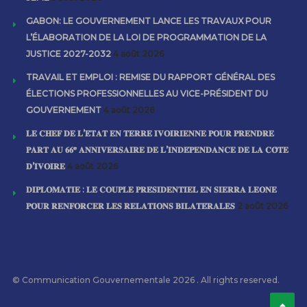
GABON: LE GOUVERNEMENT LANCE LES TRAVAUX POUR
L’ÉLABORATION DE LA LOI DE PROGRAMMATION DE LA
JUSTICE 2027-2032
4 août 2026
TRAVAIL ET EMPLOI : REMISE DU RAPPORT GÉNÉRAL DES
ÉLECTIONS PROFESSIONNELLES AU VICE-PRÉSIDENT DU
GOUVERNEMENT
4 août 2026
𝐋𝐄 𝐂𝐇𝐄𝐅 𝐃𝐄 𝐋’𝐄́𝐓𝐀𝐓 𝐄𝐍 𝐓𝐄𝐑𝐑𝐄 𝐈𝐕𝐎𝐈𝐑𝐈𝐄𝐍𝐍𝐄 𝐏𝐎𝐔𝐑 𝐏𝐑𝐄𝐍𝐃𝐑𝐄
𝐏𝐀𝐑𝐓 𝐀𝐔 𝟔𝟔ᵉ 𝐀𝐍𝐍𝐈𝐕𝐄𝐑𝐒𝐀𝐈𝐑𝐄 𝐃𝐄 𝐋’𝐈𝐍𝐃𝐄́𝐏𝐄𝐍𝐃𝐀𝐍𝐂𝐄 𝐃𝐄 𝐋𝐀 𝐂𝐎̂𝐓𝐄
𝐃’𝐈𝐕𝐎𝐈𝐑𝐄
4 août 2026
𝐃𝐈𝐏𝐋𝐎𝐌𝐀𝐓𝐈𝐄 : 𝐋𝐄 𝐂𝐎𝐔𝐏𝐋𝐄 𝐏𝐑𝐄́𝐒𝐈𝐃𝐄𝐍𝐓𝐈𝐄𝐋 𝐄𝐍 𝐒𝐈𝐄𝐑𝐑𝐀 𝐋𝐄𝐎𝐍𝐄
𝐏𝐎𝐔𝐑 𝐑𝐄𝐍𝐅𝐎𝐑𝐂𝐄𝐑 𝐋𝐄𝐒 𝐑𝐄𝐋𝐀𝐓𝐈𝐎𝐍𝐒 𝐁𝐈𝐋𝐀𝐓𝐄́𝐑𝐀𝐋𝐄𝐒
2 août 2026
© Communication Gouvernementale 2026 . All rights reserved.