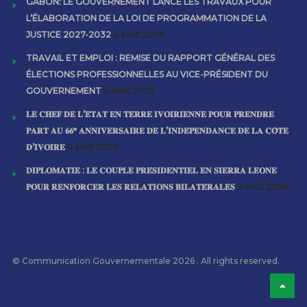
GABON: LE GOUVERNEMENT LANCE LES TRAVAUX POUR
L’ÉLABORATION DE LA LOI DE PROGRAMMATION DE LA
JUSTICE 2027-2032
4 août 2026
TRAVAIL ET EMPLOI : REMISE DU RAPPORT GÉNÉRAL DES
ÉLECTIONS PROFESSIONNELLES AU VICE-PRÉSIDENT DU
GOUVERNEMENT
4 août 2026
𝐋𝐄 𝐂𝐇𝐄𝐅 𝐃𝐄 𝐋’𝐄́𝐓𝐀𝐓 𝐄𝐍 𝐓𝐄𝐑𝐑𝐄 𝐈𝐕𝐎𝐈𝐑𝐈𝐄𝐍𝐍𝐄 𝐏𝐎𝐔𝐑 𝐏𝐑𝐄𝐍𝐃𝐑𝐄
𝐏𝐀𝐑𝐓 𝐀𝐔 𝟔𝟔ᵉ 𝐀𝐍𝐍𝐈𝐕𝐄𝐑𝐒𝐀𝐈𝐑𝐄 𝐃𝐄 𝐋’𝐈𝐍𝐃𝐄́𝐏𝐄𝐍𝐃𝐀𝐍𝐂𝐄 𝐃𝐄 𝐋𝐀 𝐂𝐎̂𝐓𝐄
𝐃’𝐈𝐕𝐎𝐈𝐑𝐄
4 août 2026
𝐃𝐈𝐏𝐋𝐎𝐌𝐀𝐓𝐈𝐄 : 𝐋𝐄 𝐂𝐎𝐔𝐏𝐋𝐄 𝐏𝐑𝐄́𝐒𝐈𝐃𝐄𝐍𝐓𝐈𝐄𝐋 𝐄𝐍 𝐒𝐈𝐄𝐑𝐑𝐀 𝐋𝐄𝐎𝐍𝐄
𝐏𝐎𝐔𝐑 𝐑𝐄𝐍𝐅𝐎𝐑𝐂𝐄𝐑 𝐋𝐄𝐒 𝐑𝐄𝐋𝐀𝐓𝐈𝐎𝐍𝐒 𝐁𝐈𝐋𝐀𝐓𝐄́𝐑𝐀𝐋𝐄𝐒
2 août 2026
© Communication Gouvernementale 2026 . All rights reserved.