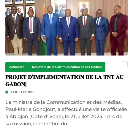
Actualités
Ministère de la Communication et des Médias
𝐏𝐑𝐎𝐉𝐄𝐓 𝐃’𝐈𝐌𝐏𝐋𝐄́𝐌𝐄𝐍𝐓𝐀𝐓𝐈𝐎𝐍 𝐃𝐄 𝐋𝐀 𝐓𝐍𝐓 𝐀𝐔
𝐆𝐀𝐁𝐎𝐍]
23 JUILLET 2025
Le ministre de la Communication et des Médias,
Paul-Marie Gondjout, a effectué une visite officielle
à Abidjan (Côte d’Ivoire), le 21 juillet 2025. Lors de
sa mission, le membre du.