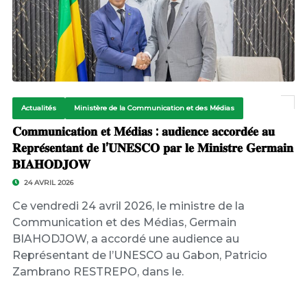
Actualités
Ministère de la Communication et des Médias
𝐂𝐨𝐦𝐦𝐮𝐧𝐢𝐜𝐚𝐭𝐢𝐨𝐧 𝐞𝐭 𝐌𝐞́𝐝𝐢𝐚𝐬 : 𝐚𝐮𝐝𝐢𝐞𝐧𝐜𝐞 𝐚𝐜𝐜𝐨𝐫𝐝𝐞́𝐞 𝐚𝐮
𝐑𝐞𝐩𝐫𝐞́𝐬𝐞𝐧𝐭𝐚𝐧𝐭 𝐝𝐞 𝐥’𝐔𝐍𝐄𝐒𝐂𝐎 𝐩𝐚𝐫 𝐥𝐞 𝐌𝐢𝐧𝐢𝐬𝐭𝐫𝐞 𝐆𝐞𝐫𝐦𝐚𝐢𝐧
𝐁𝐈𝐀𝐇𝐎𝐃𝐉𝐎𝐖
24 AVRIL 2026
Ce vendredi 24 avril 2026, le ministre de la
Communication et des Médias, Germain
BIAHODJOW, a accordé une audience au
Représentant de l’UNESCO au Gabon, Patricio
Zambrano RESTREPO, dans le.