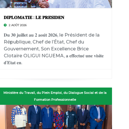
𝐃𝐈𝐏𝐋𝐎𝐌𝐀𝐓𝐈𝐄 : 𝐋𝐄 𝐏𝐑𝐄́𝐒𝐈𝐃𝐄𝐍
2 AOÛT 2026
𝐃𝐮 𝟑𝟎 𝐣𝐮𝐢𝐥𝐥𝐞𝐭 𝐚𝐮 𝟐 𝐚𝐨𝐮̂𝐭 𝟐𝟎𝟐𝟔, le Président de la
République, Chef de l’État, Chef du
Gouvernement, Son Excellence Brice
Clotaire OLIGUI NGUEMA, 𝐚 𝐞𝐟𝐟𝐞𝐜𝐭𝐮𝐞́ 𝐮𝐧𝐞 𝐯𝐢𝐬𝐢𝐭𝐞
𝐝’𝐄́𝐭𝐚𝐭 𝐞𝐧.
Ministère du Travail, du Plein Emploi, du Dialogue Social et de la
Ministère de la Reforme et des Relations avec les Institutions
Ministère de l’Accès Universel à l’Eau et à l’Énergie
Formation Professionnelle