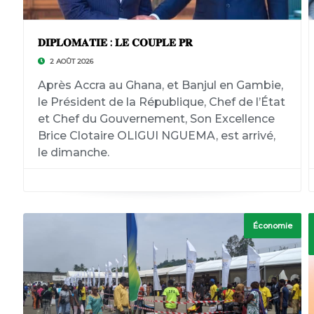
𝐃𝐈𝐏𝐋𝐎𝐌𝐀𝐓𝐈𝐄 : 𝐋𝐄 𝐂𝐎𝐔𝐏𝐋𝐄 𝐏𝐑
2 AOÛT 2026
Après Accra au Ghana, et Banjul en Gambie,
le Président de la République, Chef de l’État
et Chef du Gouvernement, Son Excellence
Brice Clotaire OLIGUI NGUEMA, est arrivé,
le dimanche.
Économie