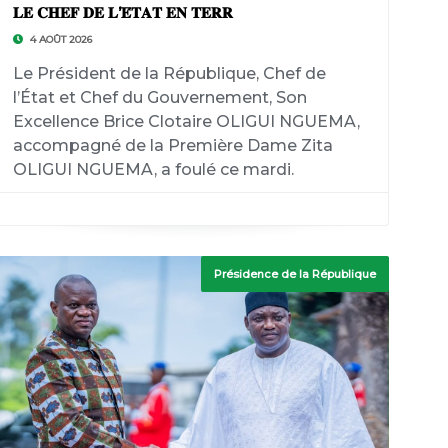
𝐋𝐄 𝐂𝐇𝐄𝐅 𝐃𝐄 𝐋’𝐄́𝐓𝐀𝐓 𝐄𝐍 𝐓𝐄𝐑𝐑
4 AOÛT 2026
Le Président de la République, Chef de
l’État et Chef du Gouvernement, Son
Excellence Brice Clotaire OLIGUI NGUEMA,
accompagné de la Première Dame Zita
OLIGUI NGUEMA, a foulé ce mardi.
Présidence de la République