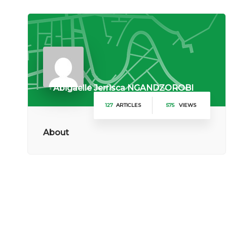
DE 5ÈME
Abigaelle Jerrisca NGANDZOROBI
127
ARTICLES
575
VIEWS
About