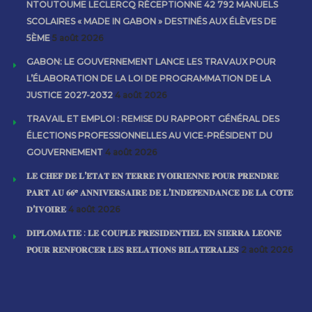
NTOUTOUME LECLERCQ RÉCEPTIONNE 42 792 MANUELS
SCOLAIRES « MADE IN GABON » DESTINÉS AUX ÉLÈVES DE
5ÈME
5 août 2026
GABON: LE GOUVERNEMENT LANCE LES TRAVAUX POUR
L’ÉLABORATION DE LA LOI DE PROGRAMMATION DE LA
JUSTICE 2027-2032
4 août 2026
TRAVAIL ET EMPLOI : REMISE DU RAPPORT GÉNÉRAL DES
ÉLECTIONS PROFESSIONNELLES AU VICE-PRÉSIDENT DU
GOUVERNEMENT
4 août 2026
𝐋𝐄 𝐂𝐇𝐄𝐅 𝐃𝐄 𝐋’𝐄́𝐓𝐀𝐓 𝐄𝐍 𝐓𝐄𝐑𝐑𝐄 𝐈𝐕𝐎𝐈𝐑𝐈𝐄𝐍𝐍𝐄 𝐏𝐎𝐔𝐑 𝐏𝐑𝐄𝐍𝐃𝐑𝐄
𝐏𝐀𝐑𝐓 𝐀𝐔 𝟔𝟔ᵉ 𝐀𝐍𝐍𝐈𝐕𝐄𝐑𝐒𝐀𝐈𝐑𝐄 𝐃𝐄 𝐋’𝐈𝐍𝐃𝐄́𝐏𝐄𝐍𝐃𝐀𝐍𝐂𝐄 𝐃𝐄 𝐋𝐀 𝐂𝐎̂𝐓𝐄
𝐃’𝐈𝐕𝐎𝐈𝐑𝐄
4 août 2026
𝐃𝐈𝐏𝐋𝐎𝐌𝐀𝐓𝐈𝐄 : 𝐋𝐄 𝐂𝐎𝐔𝐏𝐋𝐄 𝐏𝐑𝐄́𝐒𝐈𝐃𝐄𝐍𝐓𝐈𝐄𝐋 𝐄𝐍 𝐒𝐈𝐄𝐑𝐑𝐀 𝐋𝐄𝐎𝐍𝐄
𝐏𝐎𝐔𝐑 𝐑𝐄𝐍𝐅𝐎𝐑𝐂𝐄𝐑 𝐋𝐄𝐒 𝐑𝐄𝐋𝐀𝐓𝐈𝐎𝐍𝐒 𝐁𝐈𝐋𝐀𝐓𝐄́𝐑𝐀𝐋𝐄𝐒
2 août 2026