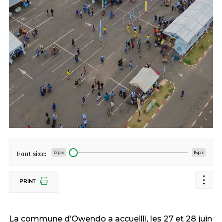
Font size:
12px
15px
PRINT
La commune d’Owendo a accueilli, les 27 et 28 juin