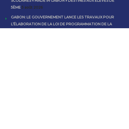
SCOLAIRES « MADE IN GABON » DESTINÉS AUX ÉLÈVES DE
5ÈME
5 août 2026
GABON: LE GOUVERNEMENT LANCE LES TRAVAUX POUR
L’ÉLABORATION DE LA LOI DE PROGRAMMATION DE LA
JUSTICE 2027-2032
4 août 2026
TRAVAIL ET EMPLOI : REMISE DU RAPPORT GÉNÉRAL DES
ÉLECTIONS PROFESSIONNELLES AU VICE-PRÉSIDENT DU
GOUVERNEMENT
4 août 2026
𝐋𝐄 𝐂𝐇𝐄𝐅 𝐃𝐄 𝐋’𝐄́𝐓𝐀𝐓 𝐄𝐍 𝐓𝐄𝐑𝐑𝐄 𝐈𝐕𝐎𝐈𝐑𝐈𝐄𝐍𝐍𝐄 𝐏𝐎𝐔𝐑 𝐏𝐑𝐄𝐍𝐃𝐑𝐄
𝐏𝐀𝐑𝐓 𝐀𝐔 𝟔𝟔ᵉ 𝐀𝐍𝐍𝐈𝐕𝐄𝐑𝐒𝐀𝐈𝐑𝐄 𝐃𝐄 𝐋’𝐈𝐍𝐃𝐄́𝐏𝐄𝐍𝐃𝐀𝐍𝐂𝐄 𝐃𝐄 𝐋𝐀 𝐂𝐎̂𝐓𝐄
𝐃’𝐈𝐕𝐎𝐈𝐑𝐄
4 août 2026
𝐃𝐈𝐏𝐋𝐎𝐌𝐀𝐓𝐈𝐄 : 𝐋𝐄 𝐂𝐎𝐔𝐏𝐋𝐄 𝐏𝐑𝐄́𝐒𝐈𝐃𝐄𝐍𝐓𝐈𝐄𝐋 𝐄𝐍 𝐒𝐈𝐄𝐑𝐑𝐀 𝐋𝐄𝐎𝐍𝐄
𝐏𝐎𝐔𝐑 𝐑𝐄𝐍𝐅𝐎𝐑𝐂𝐄𝐑 𝐋𝐄𝐒 𝐑𝐄𝐋𝐀𝐓𝐈𝐎𝐍𝐒 𝐁𝐈𝐋𝐀𝐓𝐄́𝐑𝐀𝐋𝐄𝐒
2 août 2026
© Communication Gouvernementale 2026 . All rights reserved.