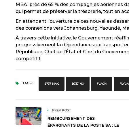
MBA, près de 65 % des compagnies aériennes dans
qui permet de préserver la trésorerie, tout en a
En attendant l’ouverture de ces nouvelles desse
des connexions vers Johannesburg, Yaoundé, Malab
À travers cette initiative, le Gouvernement réaff
progressivement la dépendance aux transporteurs
République, Chef de l’État et Chef du Gouvernem
compétitif.
TAGS :
B737 MAX
B737 NG
FLAGH
FLYG
PREV POST
REMBOURSEMENT DES
ÉPARGNANTS DE LA POSTE SA : LE