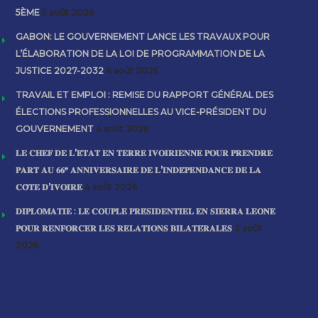
5ÈME
5 août 2026
GABON: LE GOUVERNEMENT LANCE LES TRAVAUX POUR
L’ÉLABORATION DE LA LOI DE PROGRAMMATION DE LA
JUSTICE 2027-2032
4 août 2026
TRAVAIL ET EMPLOI : REMISE DU RAPPORT GÉNÉRAL DES
ÉLECTIONS PROFESSIONNELLES AU VICE-PRÉSIDENT DU
GOUVERNEMENT
4 août 2026
𝐋𝐄 𝐂𝐇𝐄𝐅 𝐃𝐄 𝐋’𝐄́𝐓𝐀𝐓 𝐄𝐍 𝐓𝐄𝐑𝐑𝐄 𝐈𝐕𝐎𝐈𝐑𝐈𝐄𝐍𝐍𝐄 𝐏𝐎𝐔𝐑 𝐏𝐑𝐄𝐍𝐃𝐑𝐄
𝐏𝐀𝐑𝐓 𝐀𝐔 𝟔𝟔ᵉ 𝐀𝐍𝐍𝐈𝐕𝐄𝐑𝐒𝐀𝐈𝐑𝐄 𝐃𝐄 𝐋’𝐈𝐍𝐃𝐄́𝐏𝐄𝐍𝐃𝐀𝐍𝐂𝐄 𝐃𝐄 𝐋𝐀
𝐂𝐎̂𝐓𝐄 𝐃’𝐈𝐕𝐎𝐈𝐑𝐄
4 août 2026
𝐃𝐈𝐏𝐋𝐎𝐌𝐀𝐓𝐈𝐄 : 𝐋𝐄 𝐂𝐎𝐔𝐏𝐋𝐄 𝐏𝐑𝐄́𝐒𝐈𝐃𝐄𝐍𝐓𝐈𝐄𝐋 𝐄𝐍 𝐒𝐈𝐄𝐑𝐑𝐀 𝐋𝐄𝐎𝐍𝐄
𝐏𝐎𝐔𝐑 𝐑𝐄𝐍𝐅𝐎𝐑𝐂𝐄𝐑 𝐋𝐄𝐒 𝐑𝐄𝐋𝐀𝐓𝐈𝐎𝐍𝐒 𝐁𝐈𝐋𝐀𝐓𝐄́𝐑𝐀𝐋𝐄𝐒
2 août
2026