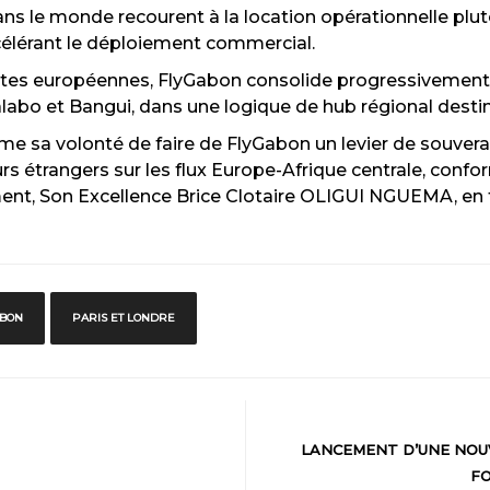
 le monde recourent à la location opérationnelle plutôt
ccélérant le déploiement commercial.
rtes européennes, FlyGabon consolide progressivement s
o et Bangui, dans une logique de hub régional destinée
irme sa volonté de faire de FlyGabon un levier de souvera
 étrangers sur les flux Europe-Afrique centrale, confor
ent, Son Excellence Brice Clotaire OLIGUI NGUEMA, en 
ABON
PARIS ET LONDRE
LANCEMENT D’UNE NOU
F