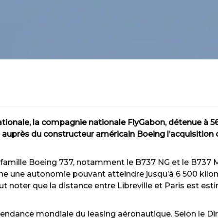
ationale, la compagnie nationale FlyGabon, détenue à 56 
uprès du constructeur américain Boeing l’acquisition ou 
a famille Boeing 737, notamment le B737 NG et le B737 M
he une autonomie pouvant atteindre jusqu’à 6 500 kilom
aut noter que la distance entre Libreville et Paris est es
 tendance mondiale du leasing aéronautique. Selon le D