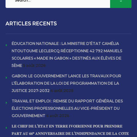
ARTICLES RECENTS
ÉDUCATION NATIONALE : LA MINISTRE D’ÉTAT CAMÉLIA
NTOUTOUME LECLERCQ RÉCEPTIONNE 42 792 MANUELS
SCOLAIRES « MADE IN GABON » DESTINÉS AUX ÉLÈVES DE
5ÈME
5 août 2026
GABON: LE GOUVERNEMENT LANCE LES TRAVAUX POUR
L’ÉLABORATION DE LA LOI DE PROGRAMMATION DE LA
JUSTICE 2027-2032
4 août 2026
TRAVAIL ET EMPLOI : REMISE DU RAPPORT GÉNÉRAL DES
ÉLECTIONS PROFESSIONNELLES AU VICE-PRÉSIDENT DU
GOUVERNEMENT
4 août 2026
𝐋𝐄 𝐂𝐇𝐄𝐅 𝐃𝐄 𝐋’𝐄́𝐓𝐀𝐓 𝐄𝐍 𝐓𝐄𝐑𝐑𝐄 𝐈𝐕𝐎𝐈𝐑𝐈𝐄𝐍𝐍𝐄 𝐏𝐎𝐔𝐑 𝐏𝐑𝐄𝐍𝐃𝐑𝐄
𝐏𝐀𝐑𝐓 𝐀𝐔 𝟔𝟔ᵉ 𝐀𝐍𝐍𝐈𝐕𝐄𝐑𝐒𝐀𝐈𝐑𝐄 𝐃𝐄 𝐋’𝐈𝐍𝐃𝐄́𝐏𝐄𝐍𝐃𝐀𝐍𝐂𝐄 𝐃𝐄 𝐋𝐀 𝐂𝐎̂𝐓𝐄