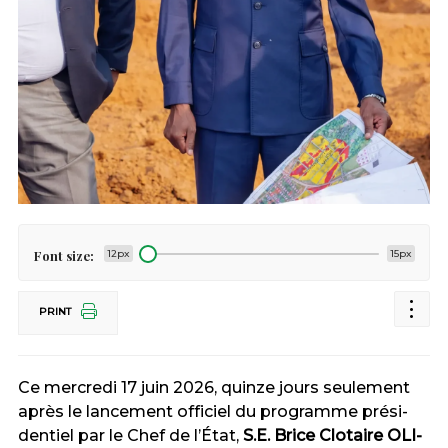
Font size:
12px
15px
PRINT
Ce mercredi 17 jui­n 2026, quin­ze jours se­ule­ment
après le lan­ce­ment of­fi­ciel du pro­gram­me pré­si­
den­tiel par le Chef de l’É­tat,
S.E. Brice Clo­taire O­LI­