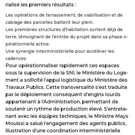
ria­li­sé les pre­miers ré­sul­tats :
Les opé­ra­tions de ter­ras­se­ment, de via­bi­li­sa­tion et de
ca­bra­ge des par­cel­les bat­tent leur plein.
Les pre­miè­res struc­tu­res d’ha­bi­ta­tion sor­tent déjà de
ter­re, té­moi­gnant de l’en­trée du pro­jet dans sa pha­se o­
pé­ra­tion­nel­le active.
Une synergie interministérielle pour accélérer les
cadences
Pour opé­ra­tion­na­li­ser ra­pi­de­ment ces es­pa­ces
sous la su­per­vi­sion de la SNI, le Mi­nis­tère du Lo­ge­
ment a sol­li­ci­té l’ap­pui lo­gis­ti­que du Mi­nis­tère des
Tra­vaux Pu­blics. Cet­te trans­ver­sa­li­té s’est tra­dui­te
par le dé­ploie­ment consé­quent d’en­gins lourds
ap­par­te­nant à l’Ad­mi­nis­tra­tion, per­met­tant de
sou­te­nir un ryth­me de pro­duc­tion é­le­vé. S’en­tre­te­
nant a­vec les é­qui­pes tech­niques, le Mi­nis­tre Mays
Mouissi a salué l’en­ga­ge­ment des a­gents pu­blics,
il­lus­tra­tion d’une coor­di­na­tion in­ter­mi­nis­té­riel­le