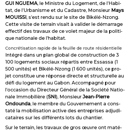
GUI N­GUE­MA
, le Mi­nis­tre du Lo­ge­ment, de l’Ha­bi­
tat, de l’Ur­ba­nis­me et du Ca­das­tre, Monsieur
Mays
MOUISSI
, s’est ren­du sur le si­te de Bi­ké­lé-N­zong.
Cet­te vi­si­te de ter­rain vis­ait à va­li­der le dé­mar­ra­ge
ef­fec­tif des tra­vaux de ce vo­let ma­jeur de la po­li­ti­
que na­tio­na­le de l’ha­bi­tat.
Concrétisation rapide de la feuille de route résidentielle
In­té­gré dans un plan glo­bal de cons­truc­tion de 3
100 lo­ge­ments so­ciaux ré­par­tis en­tre Es­sas­sa (1
500 uni­tés) et Bi­ké­lé-N­zong (1 600 uni­tés), ce pro­
jet cons­ti­tue une ré­pon­se di­rec­te et struc­tu­rel­le au
dé­fi du lo­ge­ment au Ga­bon. Ac­com­pa­gné pour
l’oc­ca­sion du Di­rec­teur Gé­né­ral de la So­cié­té Na­tio­
na­le Im­mo­bi­liè­re (
SNI
), Monsieur
Jean-Pierre
Ondounda
, le membre du Gou­ver­ne­ment a cons­
ta­té la mo­bi­li­sa­tion ac­ti­ve des en­tre­pri­ses ad­ju­di­
ca­tai­res sur les dif­fé­rents lots du chan­tier.
Sur le ter­rain, les tra­vaux de gros œu­vre ont ma­té­