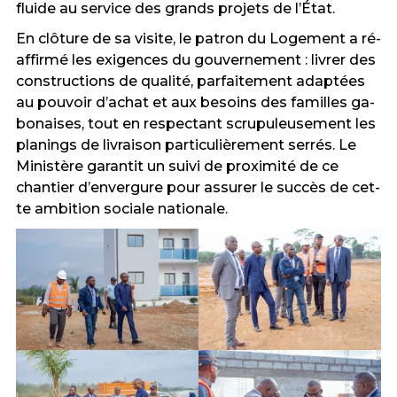
flui­de au ser­vice des grands pro­jets de l’É­tat.
En clô­tu­re de sa vi­si­te, le pa­tron du Lo­ge­ment a ré­
af­fir­mé les exi­gen­ces du gou­ver­ne­ment : li­vrer des
cons­truc­tions de qua­li­té, par­fai­te­ment a­dap­tées
au pou­voir d’a­chat et aux be­soins des fa­milles ga­
bo­nai­ses, tout en res­pec­tant scru­pu­leu­se­ment les
pla­nings de li­vrai­son par­ti­cu­liè­re­ment ser­rés. Le
Mi­nis­tère ga­ran­tit un sui­vi de proxi­mi­té de ce
chan­tier d’en­ver­gure pour assu­rer le suc­cès de cet­
te am­bi­tion so­cia­le na­tio­na­le.