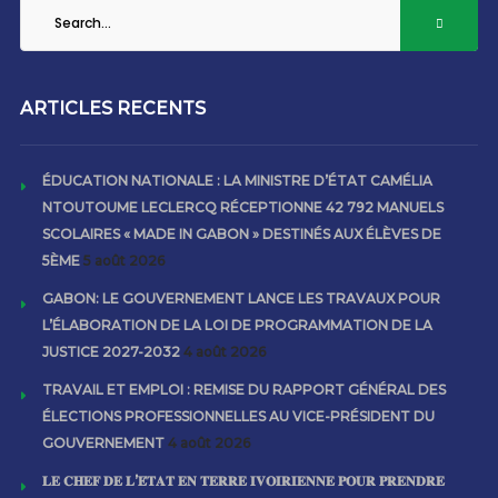
ARTICLES RECENTS
ÉDUCATION NATIONALE : LA MINISTRE D’ÉTAT CAMÉLIA
NTOUTOUME LECLERCQ RÉCEPTIONNE 42 792 MANUELS
SCOLAIRES « MADE IN GABON » DESTINÉS AUX ÉLÈVES DE
5ÈME
5 août 2026
GABON: LE GOUVERNEMENT LANCE LES TRAVAUX POUR
L’ÉLABORATION DE LA LOI DE PROGRAMMATION DE LA
JUSTICE 2027-2032
4 août 2026
TRAVAIL ET EMPLOI : REMISE DU RAPPORT GÉNÉRAL DES
ÉLECTIONS PROFESSIONNELLES AU VICE-PRÉSIDENT DU
GOUVERNEMENT
4 août 2026
𝐋𝐄 𝐂𝐇𝐄𝐅 𝐃𝐄 𝐋’𝐄́𝐓𝐀𝐓 𝐄𝐍 𝐓𝐄𝐑𝐑𝐄 𝐈𝐕𝐎𝐈𝐑𝐈𝐄𝐍𝐍𝐄 𝐏𝐎𝐔𝐑 𝐏𝐑𝐄𝐍𝐃𝐑𝐄