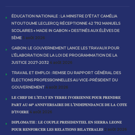
ÉDUCATION NATIONALE : LA MINISTRE D’ÉTAT CAMÉLIA
NTOUTOUME LECLERCQ RÉCEPTIONNE 42 792 MANUELS
SCOLAIRES « MADE IN GABON » DESTINÉS AUX ÉLÈVES DE
5ÈME
5 août 2026
GABON: LE GOUVERNEMENT LANCE LES TRAVAUX POUR
L’ÉLABORATION DE LA LOI DE PROGRAMMATION DE LA
JUSTICE 2027-2032
4 août 2026
TRAVAIL ET EMPLOI : REMISE DU RAPPORT GÉNÉRAL DES
ÉLECTIONS PROFESSIONNELLES AU VICE-PRÉSIDENT DU
GOUVERNEMENT
4 août 2026
𝐋𝐄 𝐂𝐇𝐄𝐅 𝐃𝐄 𝐋’𝐄́𝐓𝐀𝐓 𝐄𝐍 𝐓𝐄𝐑𝐑𝐄 𝐈𝐕𝐎𝐈𝐑𝐈𝐄𝐍𝐍𝐄 𝐏𝐎𝐔𝐑 𝐏𝐑𝐄𝐍𝐃𝐑𝐄
𝐏𝐀𝐑𝐓 𝐀𝐔 𝟔𝟔ᵉ 𝐀𝐍𝐍𝐈𝐕𝐄𝐑𝐒𝐀𝐈𝐑𝐄 𝐃𝐄 𝐋’𝐈𝐍𝐃𝐄́𝐏𝐄𝐍𝐃𝐀𝐍𝐂𝐄 𝐃𝐄 𝐋𝐀 𝐂𝐎̂𝐓𝐄
𝐃’𝐈𝐕𝐎𝐈𝐑𝐄
4 août 2026
𝐃𝐈𝐏𝐋𝐎𝐌𝐀𝐓𝐈𝐄 : 𝐋𝐄 𝐂𝐎𝐔𝐏𝐋𝐄 𝐏𝐑𝐄́𝐒𝐈𝐃𝐄𝐍𝐓𝐈𝐄𝐋 𝐄𝐍 𝐒𝐈𝐄𝐑𝐑𝐀 𝐋𝐄𝐎𝐍𝐄
𝐏𝐎𝐔𝐑 𝐑𝐄𝐍𝐅𝐎𝐑𝐂𝐄𝐑 𝐋𝐄𝐒 𝐑𝐄𝐋𝐀𝐓𝐈𝐎𝐍𝐒 𝐁𝐈𝐋𝐀𝐓𝐄́𝐑𝐀𝐋𝐄𝐒
2 août 2026