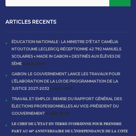
ARTICLES RECENTS
ÉDUCATION NATIONALE : LA MINISTRE D’ÉTAT CAMÉLIA
NTOUTOUME LECLERCQ RÉCEPTIONNE 42 792 MANUELS
SCOLAIRES « MADE IN GABON » DESTINÉS AUX ÉLÈVES DE
5ÈME
5 août 2026
GABON: LE GOUVERNEMENT LANCE LES TRAVAUX POUR
L’ÉLABORATION DE LA LOI DE PROGRAMMATION DE LA
JUSTICE 2027-2032
4 août 2026
TRAVAIL ET EMPLOI : REMISE DU RAPPORT GÉNÉRAL DES
ÉLECTIONS PROFESSIONNELLES AU VICE-PRÉSIDENT DU
GOUVERNEMENT
4 août 2026
𝐋𝐄 𝐂𝐇𝐄𝐅 𝐃𝐄 𝐋’𝐄́𝐓𝐀𝐓 𝐄𝐍 𝐓𝐄𝐑𝐑𝐄 𝐈𝐕𝐎𝐈𝐑𝐈𝐄𝐍𝐍𝐄 𝐏𝐎𝐔𝐑 𝐏𝐑𝐄𝐍𝐃𝐑𝐄
𝐏𝐀𝐑𝐓 𝐀𝐔 𝟔𝟔ᵉ 𝐀𝐍𝐍𝐈𝐕𝐄𝐑𝐒𝐀𝐈𝐑𝐄 𝐃𝐄 𝐋’𝐈𝐍𝐃𝐄́𝐏𝐄𝐍𝐃𝐀𝐍𝐂𝐄 𝐃𝐄 𝐋𝐀 𝐂𝐎̂𝐓𝐄