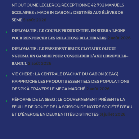
NTOUTOUME LECLERCQ RÉCEPTIONNE 42 792 MANUELS
SCOLAIRES « MADE IN GABON » DESTINÉS AUX ÉLÈVES DE
5ÈME
5 août 2026
𝐃𝐈𝐏𝐋𝐎𝐌𝐀𝐓𝐈𝐄 : 𝐋𝐄 𝐂𝐎𝐔𝐏𝐋𝐄 𝐏𝐑𝐄́𝐒𝐈𝐃𝐄𝐍𝐓𝐈𝐄𝐋 𝐄𝐍 𝐒𝐈𝐄𝐑𝐑𝐀 𝐋𝐄𝐎𝐍𝐄
𝐏𝐎𝐔𝐑 𝐑𝐄𝐍𝐅𝐎𝐑𝐂𝐄𝐑 𝐋𝐄𝐒 𝐑𝐄𝐋𝐀𝐓𝐈𝐎𝐍𝐒 𝐁𝐈𝐋𝐀𝐓𝐄́𝐑𝐀𝐋𝐄𝐒
2 août 2026
𝐃𝐈𝐏𝐋𝐎𝐌𝐀𝐓𝐈𝐄 : 𝐋𝐄 𝐏𝐑𝐄́𝐒𝐈𝐃𝐄𝐍𝐓 𝐁𝐑𝐈𝐂𝐄 𝐂𝐋𝐎𝐓𝐀𝐈𝐑𝐄 𝐎𝐋𝐈𝐆𝐔𝐈
𝐍𝐆𝐔𝐄𝐌𝐀 𝐄𝐍 𝐆𝐀𝐌𝐁𝐈𝐄 𝐏𝐎𝐔𝐑 𝐂𝐎𝐍𝐒𝐎𝐋𝐈𝐃𝐄𝐑 𝐋’𝐀𝐗𝐄 𝐋𝐈𝐁𝐑𝐄𝐕𝐈𝐋𝐋𝐄–
𝐁𝐀𝐍𝐉𝐔𝐋
2 août 2026
VIE CHÈRE : LA CENTRALE D’ACHAT DU GABON (CEAG)
RAPPROCHE LES PRODUITS ESSENTIELS DES POPULATIONS
DES PK À TRAVERS LE MEGA MARCHÉ
2 août 2026
RÉFORME DE LA SEEG : LE GOUVERNEMENT PRÉSENTE LA
FEUILLE DE ROUTE DE LA SCISSION DE NOTRE SOCIÉTÉ D’EAU
ET D’ÉNERGIE EN DEUX ENTITÉS DISTINCTES
31 juillet 2026