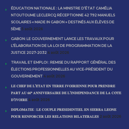
ÉDUCATION NATIONALE : LA MINISTRE D’ÉTAT CAMÉLIA
NTOUTOUME LECLERCQ RÉCEPTIONNE 42 792 MANUELS
SCOLAIRES « MADE IN GABON » DESTINÉS AUX ÉLÈVES DE
5ÈME
5 août 2026
GABON: LE GOUVERNEMENT LANCE LES TRAVAUX POUR
L’ÉLABORATION DE LA LOI DE PROGRAMMATION DE LA
JUSTICE 2027-2032
4 août 2026
TRAVAIL ET EMPLOI : REMISE DU RAPPORT GÉNÉRAL DES
ÉLECTIONS PROFESSIONNELLES AU VICE-PRÉSIDENT DU
GOUVERNEMENT
4 août 2026
𝐋𝐄 𝐂𝐇𝐄𝐅 𝐃𝐄 𝐋’𝐄́𝐓𝐀𝐓 𝐄𝐍 𝐓𝐄𝐑𝐑𝐄 𝐈𝐕𝐎𝐈𝐑𝐈𝐄𝐍𝐍𝐄 𝐏𝐎𝐔𝐑 𝐏𝐑𝐄𝐍𝐃𝐑𝐄
𝐏𝐀𝐑𝐓 𝐀𝐔 𝟔𝟔ᵉ 𝐀𝐍𝐍𝐈𝐕𝐄𝐑𝐒𝐀𝐈𝐑𝐄 𝐃𝐄 𝐋’𝐈𝐍𝐃𝐄́𝐏𝐄𝐍𝐃𝐀𝐍𝐂𝐄 𝐃𝐄 𝐋𝐀 𝐂𝐎̂𝐓𝐄
𝐃’𝐈𝐕𝐎𝐈𝐑𝐄
4 août 2026
𝐃𝐈𝐏𝐋𝐎𝐌𝐀𝐓𝐈𝐄 : 𝐋𝐄 𝐂𝐎𝐔𝐏𝐋𝐄 𝐏𝐑𝐄́𝐒𝐈𝐃𝐄𝐍𝐓𝐈𝐄𝐋 𝐄𝐍 𝐒𝐈𝐄𝐑𝐑𝐀 𝐋𝐄𝐎𝐍𝐄
𝐏𝐎𝐔𝐑 𝐑𝐄𝐍𝐅𝐎𝐑𝐂𝐄𝐑 𝐋𝐄𝐒 𝐑𝐄𝐋𝐀𝐓𝐈𝐎𝐍𝐒 𝐁𝐈𝐋𝐀𝐓𝐄́𝐑𝐀𝐋𝐄𝐒
2 août 2026