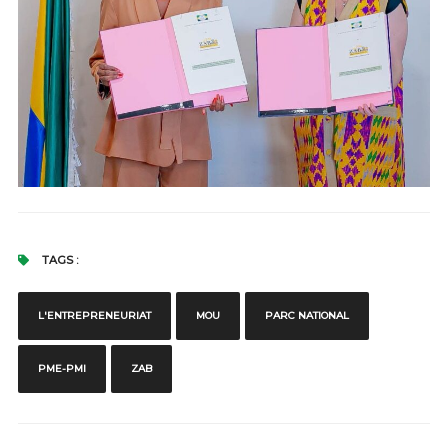
TAGS :
L'ENTREPRENEURIAT
MOU
PARC NATIONAL
PME-PMI
ZAB