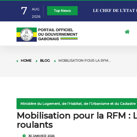
7
AUG
ÉDUCATION NATION
Top News
2026
NTOUTOUME LECL
GABON: LE GOUVE
SCOLAIRES « MADE
L’ÉLABORATION D
TRAVAIL ET EMPL
HOME
BLOG
MOBILISATION POUR LA RFM…
DE 5ÈME
JUSTICE 2027-203
DES ÉLECTIONS P
𝐋𝐄 𝐂𝐇𝐄𝐅 𝐃𝐄 𝐋’𝐄́𝐓𝐀𝐓 
PRÉSIDENT DU G
𝐏𝐀𝐑𝐓 𝐀𝐔 𝟔𝟔ᵉ 𝐀𝐍𝐍𝐈𝐕𝐄
Ministère du Logement, de l’Habitat, de l’Urbanisme et du Cadastre
Mobilisation pour la RFM :
𝐂𝐎̂𝐓𝐄 𝐃’𝐈𝐕𝐎𝐈𝐑𝐄
roulants
30 JANVIER 2026