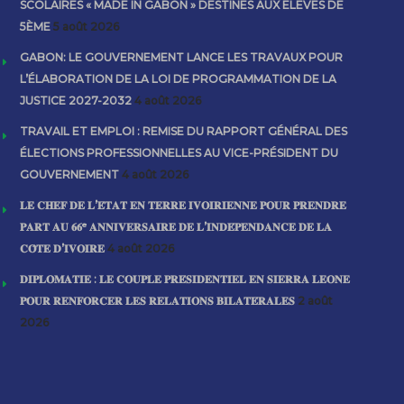
SCOLAIRES « MADE IN GABON » DESTINÉS AUX ÉLÈVES DE
5ÈME
5 août 2026
GABON: LE GOUVERNEMENT LANCE LES TRAVAUX POUR
L’ÉLABORATION DE LA LOI DE PROGRAMMATION DE LA
JUSTICE 2027-2032
4 août 2026
TRAVAIL ET EMPLOI : REMISE DU RAPPORT GÉNÉRAL DES
ÉLECTIONS PROFESSIONNELLES AU VICE-PRÉSIDENT DU
GOUVERNEMENT
4 août 2026
𝐋𝐄 𝐂𝐇𝐄𝐅 𝐃𝐄 𝐋’𝐄́𝐓𝐀𝐓 𝐄𝐍 𝐓𝐄𝐑𝐑𝐄 𝐈𝐕𝐎𝐈𝐑𝐈𝐄𝐍𝐍𝐄 𝐏𝐎𝐔𝐑 𝐏𝐑𝐄𝐍𝐃𝐑𝐄
𝐏𝐀𝐑𝐓 𝐀𝐔 𝟔𝟔ᵉ 𝐀𝐍𝐍𝐈𝐕𝐄𝐑𝐒𝐀𝐈𝐑𝐄 𝐃𝐄 𝐋’𝐈𝐍𝐃𝐄́𝐏𝐄𝐍𝐃𝐀𝐍𝐂𝐄 𝐃𝐄 𝐋𝐀
𝐂𝐎̂𝐓𝐄 𝐃’𝐈𝐕𝐎𝐈𝐑𝐄
4 août 2026
𝐃𝐈𝐏𝐋𝐎𝐌𝐀𝐓𝐈𝐄 : 𝐋𝐄 𝐂𝐎𝐔𝐏𝐋𝐄 𝐏𝐑𝐄́𝐒𝐈𝐃𝐄𝐍𝐓𝐈𝐄𝐋 𝐄𝐍 𝐒𝐈𝐄𝐑𝐑𝐀 𝐋𝐄𝐎𝐍𝐄
𝐏𝐎𝐔𝐑 𝐑𝐄𝐍𝐅𝐎𝐑𝐂𝐄𝐑 𝐋𝐄𝐒 𝐑𝐄𝐋𝐀𝐓𝐈𝐎𝐍𝐒 𝐁𝐈𝐋𝐀𝐓𝐄́𝐑𝐀𝐋𝐄𝐒
2 août
2026