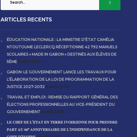
ARTICLES RECENTS
ÉDUCATION NATIONALE : LA MINISTRE D’ÉTAT CAMÉLIA
NTOUTOUME LECLERCQ RÉCEPTIONNE 42 792 MANUELS
SCOLAIRES « MADE IN GABON » DESTINÉS AUX ÉLÈVES DE
5ÈME
5 août 2026
GABON: LE GOUVERNEMENT LANCE LES TRAVAUX POUR
L’ÉLABORATION DE LA LOI DE PROGRAMMATION DE LA
JUSTICE 2027-2032
4 août 2026
TRAVAIL ET EMPLOI : REMISE DU RAPPORT GÉNÉRAL DES
ÉLECTIONS PROFESSIONNELLES AU VICE-PRÉSIDENT DU
GOUVERNEMENT
4 août 2026
𝐋𝐄 𝐂𝐇𝐄𝐅 𝐃𝐄 𝐋’𝐄́𝐓𝐀𝐓 𝐄𝐍 𝐓𝐄𝐑𝐑𝐄 𝐈𝐕𝐎𝐈𝐑𝐈𝐄𝐍𝐍𝐄 𝐏𝐎𝐔𝐑 𝐏𝐑𝐄𝐍𝐃𝐑𝐄
𝐏𝐀𝐑𝐓 𝐀𝐔 𝟔𝟔ᵉ 𝐀𝐍𝐍𝐈𝐕𝐄𝐑𝐒𝐀𝐈𝐑𝐄 𝐃𝐄 𝐋’𝐈𝐍𝐃𝐄́𝐏𝐄𝐍𝐃𝐀𝐍𝐂𝐄 𝐃𝐄 𝐋𝐀
𝐂𝐎̂𝐓𝐄 𝐃’𝐈𝐕𝐎𝐈𝐑𝐄
4 août 2026