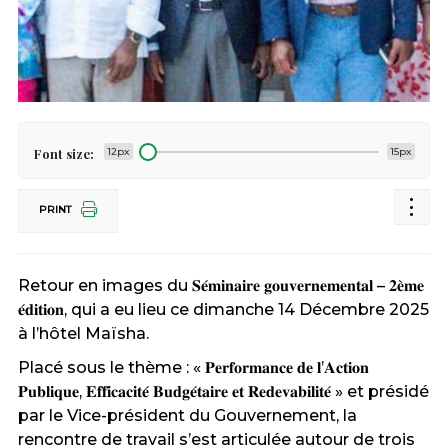
Font size:
12px
15px
PRINT
Retour en images du
𝐒𝐞́𝐦𝐢𝐧𝐚𝐢𝐫𝐞 𝐠𝐨𝐮𝐯𝐞𝐫𝐧𝐞𝐦𝐞𝐧𝐭𝐚𝐥 – 𝟐𝐞̀𝐦𝐞
𝐞́𝐝𝐢𝐭𝐢𝐨𝐧, qui a eu lieu ce dimanche 14 Décembre 2025
à l’hôtel Maïsha.
Placé sous le thème : « 𝐏𝐞𝐫𝐟𝐨𝐫𝐦𝐚𝐧𝐜𝐞 𝐝𝐞 𝐥’𝐀𝐜𝐭𝐢𝐨𝐧
𝐏𝐮𝐛𝐥𝐢𝐪𝐮𝐞, 𝐄𝐟𝐟𝐢𝐜𝐚𝐜𝐢𝐭𝐞́ 𝐁𝐮𝐝𝐠𝐞́𝐭𝐚𝐢𝐫𝐞 𝐞𝐭 𝐑𝐞𝐝𝐞𝐯𝐚𝐛𝐢𝐥𝐢𝐭𝐞́ » et présidé
par le Vice-président du Gouvernement, la
rencontre de travail s’est articulée autour de trois