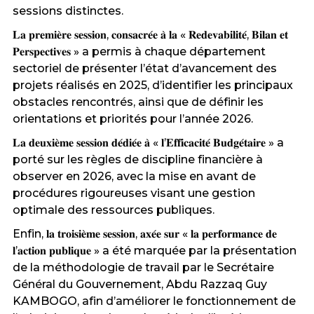
sessions distinctes.
𝐋𝐚 𝐩𝐫𝐞𝐦𝐢𝐞̀𝐫𝐞 𝐬𝐞𝐬𝐬𝐢𝐨𝐧, 𝐜𝐨𝐧𝐬𝐚𝐜𝐫𝐞́𝐞 𝐚̀ 𝐥𝐚 « 𝐑𝐞𝐝𝐞𝐯𝐚𝐛𝐢𝐥𝐢𝐭𝐞́, 𝐁𝐢𝐥𝐚𝐧 𝐞𝐭
𝐏𝐞𝐫𝐬𝐩𝐞𝐜𝐭𝐢𝐯𝐞𝐬 » a permis à chaque département
sectoriel de présenter l’état d’avancement des
projets réalisés en 2025, d’identifier les principaux
obstacles rencontrés, ainsi que de définir les
orientations et priorités pour l’année 2026.
𝐋𝐚 𝐝𝐞𝐮𝐱𝐢𝐞̀𝐦𝐞 𝐬𝐞𝐬𝐬𝐢𝐨𝐧 𝐝𝐞́𝐝𝐢𝐞́𝐞 𝐚̀ « 𝐥’𝐄𝐟𝐟𝐢𝐜𝐚𝐜𝐢𝐭𝐞́ 𝐁𝐮𝐝𝐠𝐞́𝐭𝐚𝐢𝐫𝐞 » a
porté sur les règles de discipline financière à
observer en 2026, avec la mise en avant de
procédures rigoureuses visant une gestion
optimale des ressources publiques.
Enfin, 𝐥𝐚 𝐭𝐫𝐨𝐢𝐬𝐢𝐞̀𝐦𝐞 𝐬𝐞𝐬𝐬𝐢𝐨𝐧, 𝐚𝐱𝐞́𝐞 𝐬𝐮𝐫 « 𝐥𝐚 𝐩𝐞𝐫𝐟𝐨𝐫𝐦𝐚𝐧𝐜𝐞 𝐝𝐞
𝐥’𝐚𝐜𝐭𝐢𝐨𝐧 𝐩𝐮𝐛𝐥𝐢𝐪𝐮𝐞 » a été marquée par la présentation
de la méthodologie de travail par le Secrétaire
Général du Gouvernement, Abdu Razzaq Guy
KAMBOGO, afin d’améliorer le fonctionnement de