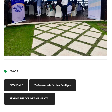
TAGS :
ECONOMIE
𝐏𝐞𝐫𝐟𝐨𝐫𝐦𝐚𝐧𝐜𝐞 𝐝𝐞 𝐥’𝐀𝐜𝐭𝐢𝐨𝐧 𝐏𝐮𝐛𝐥𝐢𝐪𝐮𝐞
SÉMINAIRE GOUVERNEMENTAL