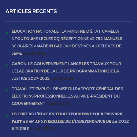
ARTICLES RECENTS
ÉDUCATION NATIONALE : LA MINISTRE D’ÉTAT CAMÉLIA
NTOUTOUME LECLERCQ RÉCEPTIONNE 42 792 MANUELS
SCOLAIRES « MADE IN GABON » DESTINÉS AUX ÉLÈVES DE
5ÈME
5 août 2026
GABON: LE GOUVERNEMENT LANCE LES TRAVAUX POUR
L’ÉLABORATION DE LA LOI DE PROGRAMMATION DE LA
JUSTICE 2027-2032
4 août 2026
TRAVAIL ET EMPLOI : REMISE DU RAPPORT GÉNÉRAL DES
ÉLECTIONS PROFESSIONNELLES AU VICE-PRÉSIDENT DU
GOUVERNEMENT
4 août 2026
𝐋𝐄 𝐂𝐇𝐄𝐅 𝐃𝐄 𝐋’𝐄́𝐓𝐀𝐓 𝐄𝐍 𝐓𝐄𝐑𝐑𝐄 𝐈𝐕𝐎𝐈𝐑𝐈𝐄𝐍𝐍𝐄 𝐏𝐎𝐔𝐑 𝐏𝐑𝐄𝐍𝐃𝐑𝐄
𝐏𝐀𝐑𝐓 𝐀𝐔 𝟔𝟔ᵉ 𝐀𝐍𝐍𝐈𝐕𝐄𝐑𝐒𝐀𝐈𝐑𝐄 𝐃𝐄 𝐋’𝐈𝐍𝐃𝐄́𝐏𝐄𝐍𝐃𝐀𝐍𝐂𝐄 𝐃𝐄 𝐋𝐀 𝐂𝐎̂𝐓𝐄
𝐃’𝐈𝐕𝐎𝐈𝐑𝐄
4 août 2026