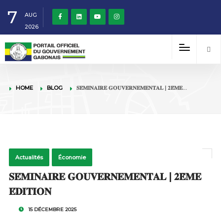
7
AUG
2026
HOME
BLOG
𝐒𝐄́𝐌𝐈𝐍𝐀𝐈𝐑𝐄 𝐆𝐎𝐔𝐕𝐄𝐑𝐍𝐄𝐌𝐄𝐍𝐓𝐀𝐋 | 𝟐𝐄̀𝐌𝐄…
Actualités
Économie
𝐒𝐄́𝐌𝐈𝐍𝐀𝐈𝐑𝐄 𝐆𝐎𝐔𝐕𝐄𝐑𝐍𝐄𝐌𝐄𝐍𝐓𝐀𝐋 | 𝟐𝐄̀𝐌𝐄
𝐄́𝐃𝐈𝐓𝐈𝐎𝐍
15 DÉCEMBRE 2025