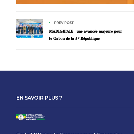
PREV POST
𝐌𝐀𝐃𝐈𝐆𝐈𝐏𝐀𝐈𝐄 : 𝐮𝐧𝐞 𝐚𝐯𝐚𝐧𝐜𝐞́𝐞 𝐦𝐚𝐣𝐞𝐮𝐫𝐞 𝐩𝐨𝐮𝐫
𝐥𝐞 𝐆𝐚𝐛𝐨𝐧 𝐝𝐞 𝐥𝐚 𝟓ᵉ 𝐑𝐞́𝐩𝐮𝐛𝐥𝐢𝐪𝐮𝐞
EN SAVOIR PLUS ?