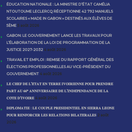
ÉDUCATION NATIONALE : LA MINISTRE D’ÉTAT CAMÉLIA
NTOUTOUME LECLERCQ RÉCEPTIONNE 42 792 MANUELS
SCOLAIRES « MADE IN GABON » DESTINÉS AUX ÉLÈVES DE
5ÈME
5 août 2026
GABON: LE GOUVERNEMENT LANCE LES TRAVAUX POUR
L’ÉLABORATION DE LA LOI DE PROGRAMMATION DE LA
JUSTICE 2027-2032
4 août 2026
TRAVAIL ET EMPLOI : REMISE DU RAPPORT GÉNÉRAL DES
ÉLECTIONS PROFESSIONNELLES AU VICE-PRÉSIDENT DU
GOUVERNEMENT
4 août 2026
𝐋𝐄 𝐂𝐇𝐄𝐅 𝐃𝐄 𝐋’𝐄́𝐓𝐀𝐓 𝐄𝐍 𝐓𝐄𝐑𝐑𝐄 𝐈𝐕𝐎𝐈𝐑𝐈𝐄𝐍𝐍𝐄 𝐏𝐎𝐔𝐑 𝐏𝐑𝐄𝐍𝐃𝐑𝐄
𝐏𝐀𝐑𝐓 𝐀𝐔 𝟔𝟔ᵉ 𝐀𝐍𝐍𝐈𝐕𝐄𝐑𝐒𝐀𝐈𝐑𝐄 𝐃𝐄 𝐋’𝐈𝐍𝐃𝐄́𝐏𝐄𝐍𝐃𝐀𝐍𝐂𝐄 𝐃𝐄 𝐋𝐀
𝐂𝐎̂𝐓𝐄 𝐃’𝐈𝐕𝐎𝐈𝐑𝐄
4 août 2026
𝐃𝐈𝐏𝐋𝐎𝐌𝐀𝐓𝐈𝐄 : 𝐋𝐄 𝐂𝐎𝐔𝐏𝐋𝐄 𝐏𝐑𝐄́𝐒𝐈𝐃𝐄𝐍𝐓𝐈𝐄𝐋 𝐄𝐍 𝐒𝐈𝐄𝐑𝐑𝐀 𝐋𝐄𝐎𝐍𝐄
𝐏𝐎𝐔𝐑 𝐑𝐄𝐍𝐅𝐎𝐑𝐂𝐄𝐑 𝐋𝐄𝐒 𝐑𝐄𝐋𝐀𝐓𝐈𝐎𝐍𝐒 𝐁𝐈𝐋𝐀𝐓𝐄́𝐑𝐀𝐋𝐄𝐒
2 août
2026