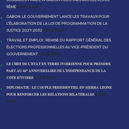
5ÈME
5 août 2026
GABON: LE GOUVERNEMENT LANCE LES TRAVAUX POUR
L’ÉLABORATION DE LA LOI DE PROGRAMMATION DE LA
JUSTICE 2027-2032
4 août 2026
TRAVAIL ET EMPLOI : REMISE DU RAPPORT GÉNÉRAL DES
ÉLECTIONS PROFESSIONNELLES AU VICE-PRÉSIDENT DU
GOUVERNEMENT
4 août 2026
𝐋𝐄 𝐂𝐇𝐄𝐅 𝐃𝐄 𝐋’𝐄́𝐓𝐀𝐓 𝐄𝐍 𝐓𝐄𝐑𝐑𝐄 𝐈𝐕𝐎𝐈𝐑𝐈𝐄𝐍𝐍𝐄 𝐏𝐎𝐔𝐑 𝐏𝐑𝐄𝐍𝐃𝐑𝐄
𝐏𝐀𝐑𝐓 𝐀𝐔 𝟔𝟔ᵉ 𝐀𝐍𝐍𝐈𝐕𝐄𝐑𝐒𝐀𝐈𝐑𝐄 𝐃𝐄 𝐋’𝐈𝐍𝐃𝐄́𝐏𝐄𝐍𝐃𝐀𝐍𝐂𝐄 𝐃𝐄 𝐋𝐀
𝐂𝐎̂𝐓𝐄 𝐃’𝐈𝐕𝐎𝐈𝐑𝐄
4 août 2026
𝐃𝐈𝐏𝐋𝐎𝐌𝐀𝐓𝐈𝐄 : 𝐋𝐄 𝐂𝐎𝐔𝐏𝐋𝐄 𝐏𝐑𝐄́𝐒𝐈𝐃𝐄𝐍𝐓𝐈𝐄𝐋 𝐄𝐍 𝐒𝐈𝐄𝐑𝐑𝐀 𝐋𝐄𝐎𝐍𝐄
𝐏𝐎𝐔𝐑 𝐑𝐄𝐍𝐅𝐎𝐑𝐂𝐄𝐑 𝐋𝐄𝐒 𝐑𝐄𝐋𝐀𝐓𝐈𝐎𝐍𝐒 𝐁𝐈𝐋𝐀𝐓𝐄́𝐑𝐀𝐋𝐄𝐒
2 août
2026