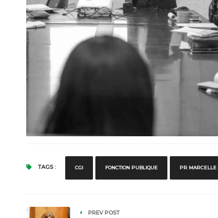
TAGS :
CGI
FONCTION PUBLIQUE
PR MARCELLE I
PREV POST