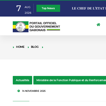
7
AUG
𝐋𝐄 𝐂𝐇𝐄𝐅 𝐃𝐄 𝐋’𝐄́𝐓𝐀𝐓 
Top News
2026
𝐏𝐀𝐑𝐓 𝐀𝐔 𝟔𝟔ᵉ 𝐀𝐍𝐍𝐈𝐕𝐄
ÉDUCATION NATION
𝐂𝐎̂𝐓𝐄 𝐃’𝐈𝐕𝐎𝐈𝐑𝐄
NTOUTOUME LECL
GABON: LE GOUVE
HOME
BLOG
SCOLAIRES « MADE
L’ÉLABORATION D
TRAVAIL ET EMPL
DE 5ÈME
JUSTICE 2027-203
DES ÉLECTIONS P
Actualités
Ministère de la Fonction Publique et du Renforceme
PRÉSIDENT DU G
14 NOVEMBRE 2025