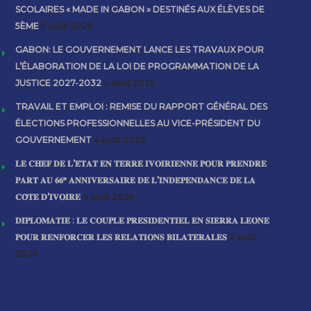
SCOLAIRES « MADE IN GABON » DESTINÉS AUX ÉLÈVES DE
5ÈME
5 août 2026
GABON: LE GOUVERNEMENT LANCE LES TRAVAUX POUR
L’ÉLABORATION DE LA LOI DE PROGRAMMATION DE LA
JUSTICE 2027-2032
4 août 2026
TRAVAIL ET EMPLOI : REMISE DU RAPPORT GÉNÉRAL DES
ÉLECTIONS PROFESSIONNELLES AU VICE-PRÉSIDENT DU
GOUVERNEMENT
4 août 2026
𝐋𝐄 𝐂𝐇𝐄𝐅 𝐃𝐄 𝐋’𝐄́𝐓𝐀𝐓 𝐄𝐍 𝐓𝐄𝐑𝐑𝐄 𝐈𝐕𝐎𝐈𝐑𝐈𝐄𝐍𝐍𝐄 𝐏𝐎𝐔𝐑 𝐏𝐑𝐄𝐍𝐃𝐑𝐄
𝐏𝐀𝐑𝐓 𝐀𝐔 𝟔𝟔ᵉ 𝐀𝐍𝐍𝐈𝐕𝐄𝐑𝐒𝐀𝐈𝐑𝐄 𝐃𝐄 𝐋’𝐈𝐍𝐃𝐄́𝐏𝐄𝐍𝐃𝐀𝐍𝐂𝐄 𝐃𝐄 𝐋𝐀
𝐂𝐎̂𝐓𝐄 𝐃’𝐈𝐕𝐎𝐈𝐑𝐄
4 août 2026
𝐃𝐈𝐏𝐋𝐎𝐌𝐀𝐓𝐈𝐄 : 𝐋𝐄 𝐂𝐎𝐔𝐏𝐋𝐄 𝐏𝐑𝐄́𝐒𝐈𝐃𝐄𝐍𝐓𝐈𝐄𝐋 𝐄𝐍 𝐒𝐈𝐄𝐑𝐑𝐀 𝐋𝐄𝐎𝐍𝐄
𝐏𝐎𝐔𝐑 𝐑𝐄𝐍𝐅𝐎𝐑𝐂𝐄𝐑 𝐋𝐄𝐒 𝐑𝐄𝐋𝐀𝐓𝐈𝐎𝐍𝐒 𝐁𝐈𝐋𝐀𝐓𝐄́𝐑𝐀𝐋𝐄𝐒
2 août
2026