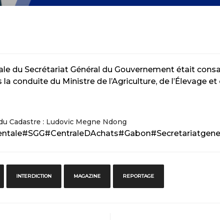
du Secrétariat Général du Gouvernement était consacré
 la conduite du Ministre de l’Agriculture, de l’Élevage
t du Cadastre : Ludovic Megne Ndong
ntale
#SGG
#CentraleDAchats
#Gabon
#Secretariatgen
INTERDICTION
MAGAZINE
REPORTAGE