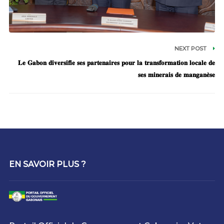
NEXT POST
𝐋𝐞 𝐆𝐚𝐛𝐨𝐧 𝐝𝐢𝐯𝐞𝐫𝐬𝐢𝐟𝐢𝐞 𝐬𝐞𝐬 𝐩𝐚𝐫𝐭𝐞𝐧𝐚𝐢𝐫𝐞𝐬 𝐩𝐨𝐮𝐫 𝐥𝐚 𝐭𝐫𝐚𝐧𝐬𝐟𝐨𝐫𝐦𝐚𝐭𝐢𝐨𝐧 𝐥𝐨𝐜𝐚𝐥𝐞 𝐝𝐞
𝐬𝐞𝐬 𝐦𝐢𝐧𝐞𝐫𝐚𝐢𝐬 𝐝𝐞 𝐦𝐚𝐧𝐠𝐚𝐧𝐞̀𝐬𝐞
EN SAVOIR PLUS ?