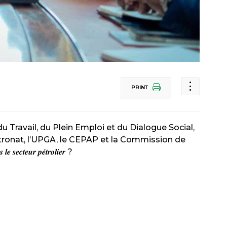
PRINT
Travail, du Plein Emploi et du Dialogue Social,
tronat, l’UPGA, le CEPAP et la Commission de
𝒕𝒆𝒖𝒓 𝒑𝒆́𝒕𝒓𝒐𝒍𝒊𝒆𝒓 ?