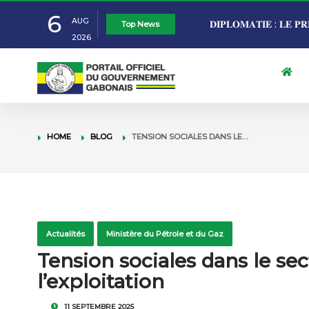
6
AUG
VIE CHÈRE : LA C
Top News
2026
RAPPROCHE LES P
ÉDUCATION NATION
POPULATIONS DES
NTOUTOUME LECL
𝐃𝐈𝐏𝐋𝐎𝐌𝐀𝐓𝐈𝐄 : 𝐋𝐄 𝐂𝐎
HOME
BLOG
TENSION SOCIALES DANS LE…
SCOLAIRES « MADE
𝐏𝐎𝐔𝐑 𝐑𝐄𝐍𝐅𝐎𝐑𝐂𝐄𝐑 𝐋
𝐃𝐈𝐏𝐋𝐎𝐌𝐀𝐓𝐈𝐄 : 𝐋𝐄 𝐏𝐑
DE 5ÈME
𝐍𝐆𝐔𝐄𝐌𝐀 𝐄𝐍 𝐆𝐀𝐌𝐁𝐈𝐄 
Actualités
Ministère du Pétrole et du Gaz
Tension sociales dans le sec
𝐁𝐀𝐍𝐉𝐔𝐋
l’exploitation
11 SEPTEMBRE 2025