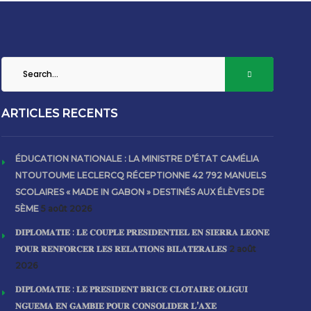
ARTICLES RECENTS
ÉDUCATION NATIONALE : LA MINISTRE D’ÉTAT CAMÉLIA
NTOUTOUME LECLERCQ RÉCEPTIONNE 42 792 MANUELS
SCOLAIRES « MADE IN GABON » DESTINÉS AUX ÉLÈVES DE
5ÈME
5 août 2026
𝐃𝐈𝐏𝐋𝐎𝐌𝐀𝐓𝐈𝐄 : 𝐋𝐄 𝐂𝐎𝐔𝐏𝐋𝐄 𝐏𝐑𝐄́𝐒𝐈𝐃𝐄𝐍𝐓𝐈𝐄𝐋 𝐄𝐍 𝐒𝐈𝐄𝐑𝐑𝐀 𝐋𝐄𝐎𝐍𝐄
𝐏𝐎𝐔𝐑 𝐑𝐄𝐍𝐅𝐎𝐑𝐂𝐄𝐑 𝐋𝐄𝐒 𝐑𝐄𝐋𝐀𝐓𝐈𝐎𝐍𝐒 𝐁𝐈𝐋𝐀𝐓𝐄́𝐑𝐀𝐋𝐄𝐒
2 août
2026
𝐃𝐈𝐏𝐋𝐎𝐌𝐀𝐓𝐈𝐄 : 𝐋𝐄 𝐏𝐑𝐄́𝐒𝐈𝐃𝐄𝐍𝐓 𝐁𝐑𝐈𝐂𝐄 𝐂𝐋𝐎𝐓𝐀𝐈𝐑𝐄 𝐎𝐋𝐈𝐆𝐔𝐈
𝐍𝐆𝐔𝐄𝐌𝐀 𝐄𝐍 𝐆𝐀𝐌𝐁𝐈𝐄 𝐏𝐎𝐔𝐑 𝐂𝐎𝐍𝐒𝐎𝐋𝐈𝐃𝐄𝐑 𝐋’𝐀𝐗𝐄