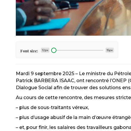
Font size:
12px
15px
Mardi 9 septembre 2025 – Le ministre du Pétrole
Patrick BARBERA ISAAC, ont rencontré l’ONEP (O
Dialogue Social afin de trouver des solutions ensemble sur : 𝒄𝒐𝒎𝒎𝒆𝒏𝒕 𝒎𝒆𝒕𝒕
Au cours de cette rencontre, des mesures strictes
– plus de sous-traitants véreux,
– plus d’usage abusif de la main d’œuvre étrangère
– et, pour finir, les salaires des travailleurs gab