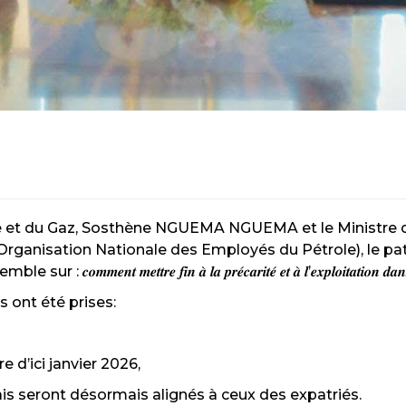
 et du Gaz, Sosthène NGUEMA NGUEMA et le Ministre du 
rganisation Nationale des Employés du Pétrole), le pa
𝒆 𝒇𝒊𝒏 𝒂̀ 𝒍𝒂 𝒑𝒓𝒆́𝒄𝒂𝒓𝒊𝒕𝒆́ 𝒆𝒕 𝒂̀ 𝒍’𝒆𝒙𝒑𝒍𝒐𝒊𝒕𝒂𝒕𝒊𝒐𝒏 𝒅𝒂𝒏𝒔 𝒍𝒆 𝒔𝒆
 ont été prises:
 d’ici janvier 2026,
onais seront désormais alignés à ceux des expatriés.