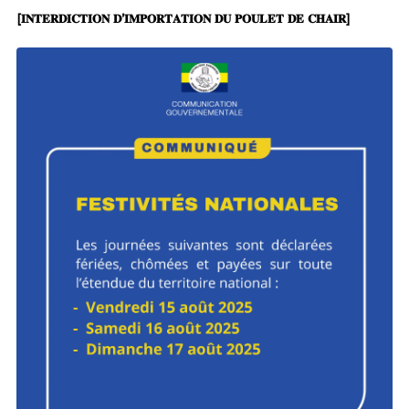
[𝐈𝐍𝐓𝐄𝐑𝐃𝐈𝐂𝐓𝐈𝐎𝐍 𝐃’𝐈𝐌𝐏𝐎𝐑𝐓𝐀𝐓𝐈𝐎𝐍 𝐃𝐔 𝐏𝐎𝐔𝐋𝐄𝐓 𝐃𝐄 𝐂𝐇𝐀𝐈𝐑]