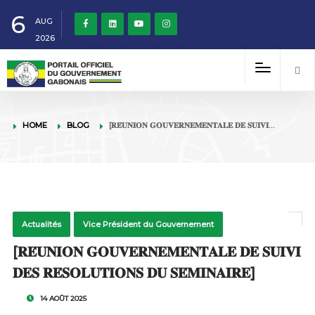
6
AUG
2026
HOME
BLOG
[𝐑𝐄́𝐔𝐍𝐈𝐎𝐍 𝐆𝐎𝐔𝐕𝐄𝐑𝐍𝐄𝐌𝐄𝐍𝐓𝐀𝐋𝐄 𝐃𝐄 𝐒𝐔𝐈𝐕𝐈…
Actualités
Vice Président du Gouvernement
[𝐑𝐄́𝐔𝐍𝐈𝐎𝐍 𝐆𝐎𝐔𝐕𝐄𝐑𝐍𝐄𝐌𝐄𝐍𝐓𝐀𝐋𝐄 𝐃𝐄 𝐒𝐔𝐈𝐕𝐈
𝐃𝐄𝐒 𝐑𝐄́𝐒𝐎𝐋𝐔𝐓𝐈𝐎𝐍𝐒 𝐃𝐔 𝐒𝐄́𝐌𝐈𝐍𝐀𝐈𝐑𝐄]
14 AOÛT 2025