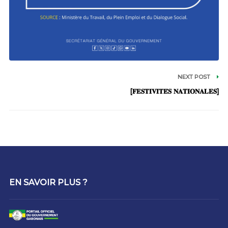
NEXT POST
[𝐅𝐄𝐒𝐓𝐈𝐕𝐈𝐓𝐄́𝐒 𝐍𝐀𝐓𝐈𝐎𝐍𝐀𝐋𝐄𝐒]
EN SAVOIR PLUS ?