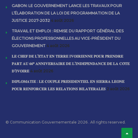
GABON: LE GOUVERNEMENT LANCE LES TRAVAUX POUR
L’ÉLABORATION DE LA LOI DE PROGRAMMATION DE LA
JUSTICE 2027-2032
4 août 2026
TRAVAIL ET EMPLOI : REMISE DU RAPPORT GÉNÉRAL DES
ÉLECTIONS PROFESSIONNELLES AU VICE-PRÉSIDENT DU
GOUVERNEMENT
4 août 2026
𝐋𝐄 𝐂𝐇𝐄𝐅 𝐃𝐄 𝐋’𝐄́𝐓𝐀𝐓 𝐄𝐍 𝐓𝐄𝐑𝐑𝐄 𝐈𝐕𝐎𝐈𝐑𝐈𝐄𝐍𝐍𝐄 𝐏𝐎𝐔𝐑 𝐏𝐑𝐄𝐍𝐃𝐑𝐄
𝐏𝐀𝐑𝐓 𝐀𝐔 𝟔𝟔ᵉ 𝐀𝐍𝐍𝐈𝐕𝐄𝐑𝐒𝐀𝐈𝐑𝐄 𝐃𝐄 𝐋’𝐈𝐍𝐃𝐄́𝐏𝐄𝐍𝐃𝐀𝐍𝐂𝐄 𝐃𝐄 𝐋𝐀 𝐂𝐎̂𝐓𝐄
𝐃’𝐈𝐕𝐎𝐈𝐑𝐄
4 août 2026
𝐃𝐈𝐏𝐋𝐎𝐌𝐀𝐓𝐈𝐄 : 𝐋𝐄 𝐂𝐎𝐔𝐏𝐋𝐄 𝐏𝐑𝐄́𝐒𝐈𝐃𝐄𝐍𝐓𝐈𝐄𝐋 𝐄𝐍 𝐒𝐈𝐄𝐑𝐑𝐀 𝐋𝐄𝐎𝐍𝐄
𝐏𝐎𝐔𝐑 𝐑𝐄𝐍𝐅𝐎𝐑𝐂𝐄𝐑 𝐋𝐄𝐒 𝐑𝐄𝐋𝐀𝐓𝐈𝐎𝐍𝐒 𝐁𝐈𝐋𝐀𝐓𝐄́𝐑𝐀𝐋𝐄𝐒
2 août 2026
© Communication Gouvernementale 2026 . All rights reserved.