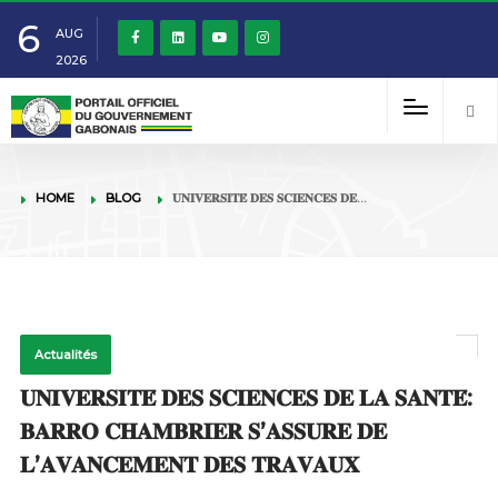
6
AUG
2026
HOME
BLOG
𝐔𝐍𝐈𝐕𝐄𝐑𝐒𝐈𝐓𝐄́ 𝐃𝐄𝐒 𝐒𝐂𝐈𝐄𝐍𝐂𝐄𝐒 𝐃𝐄…
Actualités
𝐔𝐍𝐈𝐕𝐄𝐑𝐒𝐈𝐓𝐄́ 𝐃𝐄𝐒 𝐒𝐂𝐈𝐄𝐍𝐂𝐄𝐒 𝐃𝐄 𝐋𝐀 𝐒𝐀𝐍𝐓𝐄́:
𝐁𝐀𝐑𝐑𝐎 𝐂𝐇𝐀𝐌𝐁𝐑𝐈𝐄𝐑 𝐒’𝐀𝐒𝐒𝐔𝐑𝐄 𝐃𝐄
𝐋’𝐀𝐕𝐀𝐍𝐂𝐄𝐌𝐄𝐍𝐓 𝐃𝐄𝐒 𝐓𝐑𝐀𝐕𝐀𝐔𝐗