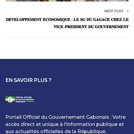
NEXT POST
𝐃𝐄́𝐕𝐄𝐋𝐎𝐏𝐏𝐄𝐌𝐄𝐍𝐓 𝐄́𝐂𝐎𝐍𝐎𝐌𝐈𝐐𝐔𝐄 : 𝐋𝐄 𝐒𝐆 𝐃𝐔 𝐆𝐀𝐆𝐀𝐂𝐄 𝐂𝐇𝐄𝐙 𝐋𝐄
𝐕𝐈𝐂𝐄-𝐏𝐑𝐄́𝐒𝐈𝐃𝐄𝐍𝐓 𝐃𝐔 𝐆𝐎𝐔𝐕𝐄𝐑𝐍𝐄𝐌𝐄𝐍𝐓
EN SAVOIR PLUS ?
Portail Officiel du Gouvernement Gabonais : Votre
accès direct et unique à l'information publique et
aux actualités officielles de la République.