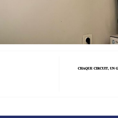
𝐂𝐇𝐀𝐐𝐔𝐄 𝐂𝐈𝐑𝐂𝐔𝐈𝐓, 𝐔𝐍 