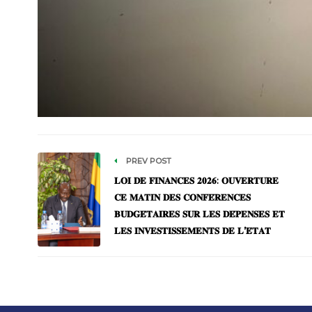
PREV POST
𝐋𝐎𝐈 𝐃𝐄 𝐅𝐈𝐍𝐀𝐍𝐂𝐄𝐒 𝟐𝟎𝟐𝟔: 𝐎𝐔𝐕𝐄𝐑𝐓𝐔𝐑𝐄
𝐂𝐄 𝐌𝐀𝐓𝐈𝐍 𝐃𝐄𝐒 𝐂𝐎𝐍𝐅𝐄́𝐑𝐄𝐍𝐂𝐄𝐒
𝐁𝐔𝐃𝐆𝐄́𝐓𝐀𝐈𝐑𝐄𝐒 𝐒𝐔𝐑 𝐋𝐄𝐒 𝐃𝐄́𝐏𝐄𝐍𝐒𝐄𝐒 𝐄𝐓
𝐋𝐄𝐒 𝐈𝐍𝐕𝐄𝐒𝐓𝐈𝐒𝐒𝐄𝐌𝐄𝐍𝐓𝐒 𝐃𝐄 𝐋’𝐄́𝐓𝐀𝐓