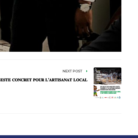
NEXT POST
𝐄𝐒𝐓𝐄 𝐂𝐎𝐍𝐂𝐑𝐄𝐓 𝐏𝐎𝐔𝐑 𝐋’𝐀𝐑𝐓𝐈𝐒𝐀𝐍𝐀𝐓 𝐋𝐎𝐂𝐀𝐋