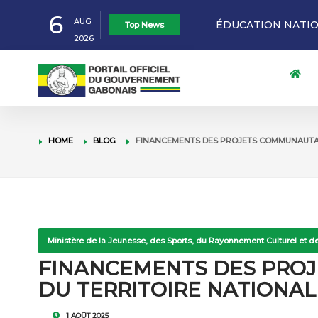
ÉDUCATION NATION
6
AUG
Top News
2026
NTOUTOUME LECL
GABON: LE GOUVE
SCOLAIRES « MADE
L’ÉLABORATION D
TRAVAIL ET EMPL
HOME
BLOG
FINANCEMENTS DES PROJETS COMMUNAUTA
DE 5ÈME
JUSTICE 2027-203
DES ÉLECTIONS P
𝐋𝐄 𝐂𝐇𝐄𝐅 𝐃𝐄 𝐋’𝐄́𝐓𝐀𝐓 
PRÉSIDENT DU G
𝐏𝐀𝐑𝐓 𝐀𝐔 𝟔𝟔ᵉ 𝐀𝐍𝐍𝐈𝐕𝐄
Ministère de la Jeunesse, des Sports, du Rayonnement Culturel et de
𝐂𝐎̂𝐓𝐄 𝐃’𝐈𝐕𝐎𝐈𝐑𝐄
FINANCEMENTS DES PROJ
DU TERRITOIRE NATIONAL
1 AOÛT 2025