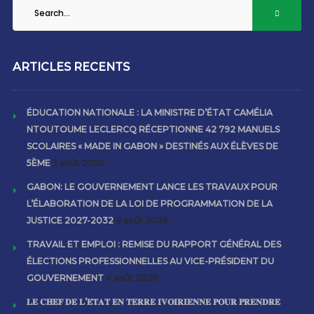
ARTICLES RECENTS
ÉDUCATION NATIONALE : LA MINISTRE D’ÉTAT CAMÉLIA
NTOUTOUME LECLERCQ RÉCEPTIONNE 42 792 MANUELS
SCOLAIRES « MADE IN GABON » DESTINÉS AUX ÉLÈVES DE
5ÈME
5 août 2026
GABON: LE GOUVERNEMENT LANCE LES TRAVAUX POUR
L’ÉLABORATION DE LA LOI DE PROGRAMMATION DE LA
JUSTICE 2027-2032
4 août 2026
TRAVAIL ET EMPLOI : REMISE DU RAPPORT GÉNÉRAL DES
ÉLECTIONS PROFESSIONNELLES AU VICE-PRÉSIDENT DU
GOUVERNEMENT
4 août 2026
𝐋𝐄 𝐂𝐇𝐄𝐅 𝐃𝐄 𝐋’𝐄́𝐓𝐀𝐓 𝐄𝐍 𝐓𝐄𝐑𝐑𝐄 𝐈𝐕𝐎𝐈𝐑𝐈𝐄𝐍𝐍𝐄 𝐏𝐎𝐔𝐑 𝐏𝐑𝐄𝐍𝐃𝐑𝐄